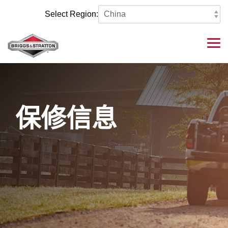
Skip
to
Select Region:
the
main
content.
Tog
Me
保修信息