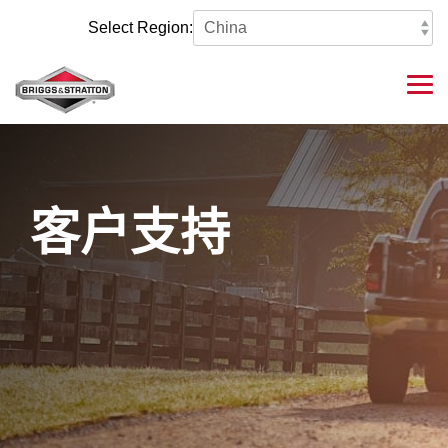
Skip
to
Select Region:
the
main
content.
Tog
Me
客户支持