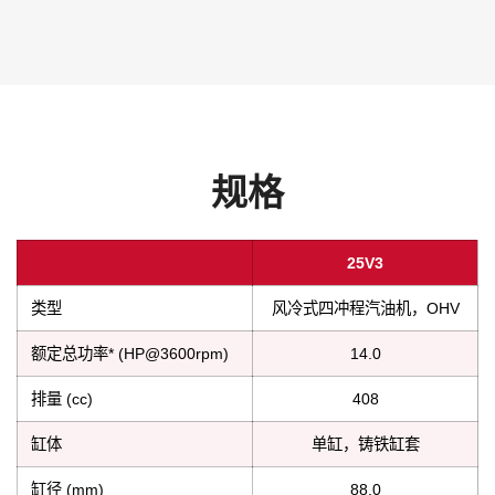
规格
25V3
类型
风冷式四冲程汽油机，OHV
额定总功率* (HP@3600rpm)
14.0
排量 (cc)
408
缸体
单缸，铸铁缸套
缸径 (mm)
88.0