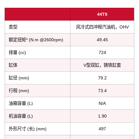
44T9
类型
风冷式四冲程汽油机，OHV
额定扭矩* (N.m @2600rpm)
49.45
排量 (cc)
724
缸体
V型双缸，铸铁缸套
缸径 (mm)
79.2
行程 (mm)
73.4
油箱容量 (L)
N/A
机油容量 (L)
1.90
外形尺寸 (长) (mm)
497